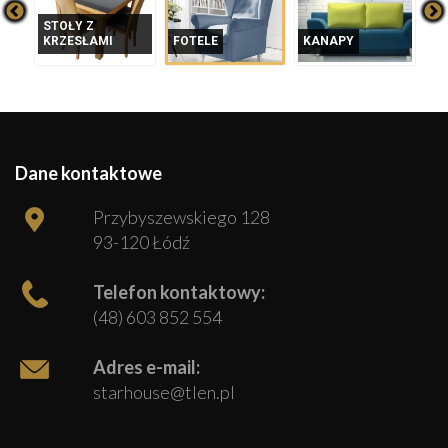
FOTELE
KANAPY
NAROŻNIKI
Z
Dane kontaktowe
Przybyszewskiego 128
93-120 Łódź
Telefon kontaktowy:
(48) 603 852 554
Adres e-mail:
starhouse@tlen.pl