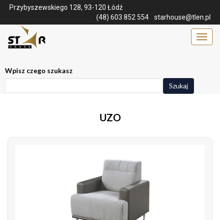
Przybyszewskiego 128, 93-120 Łódź
(48) 603 852 554
starhouse@tlen.pl
Menu
Wpisz czego szukasz
Szukaj
UZO