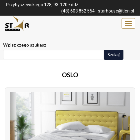
Przybyszewskiego 128, 93-120 Łódź
(48) 603 852 554
starhouse@tlen.pl
Menu
Wpisz czego szukasz
Szukaj
OSLO