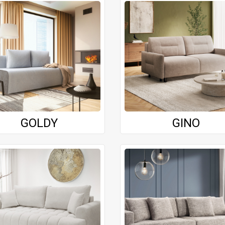
GOLDY
GINO