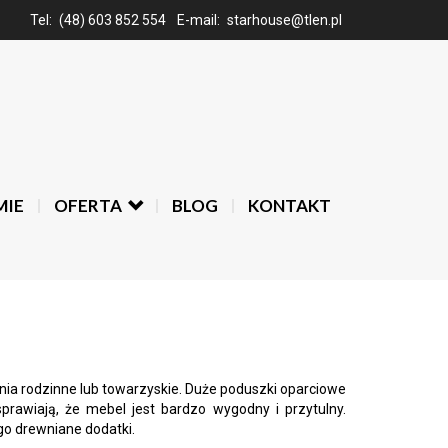
Tel:
(48) 603 852 554
E-mail:
starhouse@tlen.pl
MIE
OFERTA
BLOG
KONTAKT
ia rodzinne lub towarzyskie. Duże poduszki oparciowe
rawiają, że mebel jest bardzo wygodny i przytulny.
go drewniane dodatki.