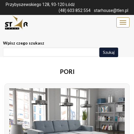
Przybyszewskiego 128, 93-120 Łódź
(48) 603 852 554
starhouse@tlen.pl
Menu
Wpisz czego szukasz
Szukaj
PORI