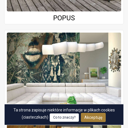
POPUS
Ta strona zapisuje niektóre informacje w plikach cookies
(ciasteczkach)
Akceptuję
Co to znaczy?