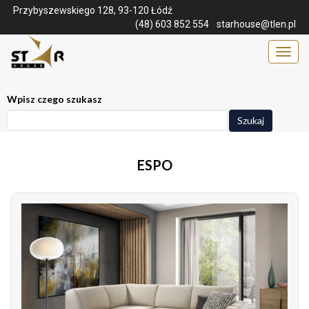
Przybyszewskiego 128, 93-120 Łódź
(48) 603 852 554
starhouse@tlen.pl
Menu
Wpisz czego szukasz
Szukaj
ESPO